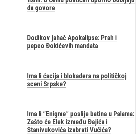
da govore
Dodikov jahač Apokalipse: Prah i
pepeo Đokićevih mandata
Ima li ćacija i blokadera na političkoj
sceni Srpske?
Ima li “Enigme” poslije batina u Palama:
Zašto će Elek između Đajića i
Stanivukovića izabrati Vučića?