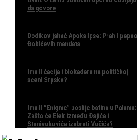
da govore
Dodikov jahač Apokalipse: Prah i pepeo
Đokićevih mandata
Ima li ćacija i blokadera na političkoj
sceni Srpske?
Ima li “Enigme” poslije batina u Palama:
Zašto će Elek između Đajića i
Stanivukovića izabrati Vučića?