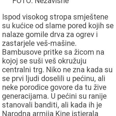
FOTO: Nezavisne
Ispod visokog stropa smještene
su kućice od slame pored kojih se
nalaze gomile drva za ogrev i
zastarjele veš-mašine.
Bambusove pritke sa žicom na
kojoj se suši veš okružuju
centralni trg. Niko ne zna kada su
se prvi ljudi doselili u pećinu, ali
neke porodice govore da tu žive
generacijama. U pećini su ranije
stanovali banditi, ali kada ih je
Narodna armija Kine istjerala