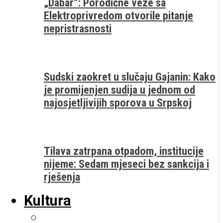
„Dabar“: Porodične veze sa
Elektroprivredom otvorile pitanje
nepristrasnosti
Sudski zaokret u slučaju Gajanin: Kako
je promijenjen sudija u jednom od
najosjetljivijih sporova u Srpskoj
Tilava zatrpana otpadom, institucije
nijeme: Sedam mjeseci bez sankcija i
rješenja
Kultura