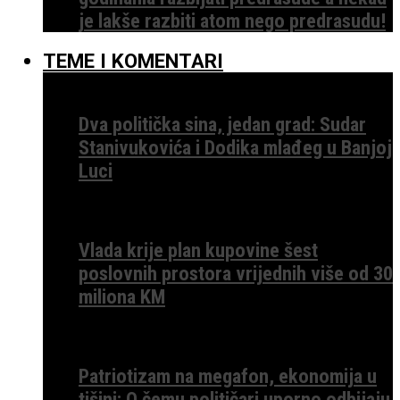
je lakše razbiti atom nego predrasudu!
TEME I KOMENTARI
Dva politička sina, jedan grad: Sudar
Stanivukovića i Dodika mlađeg u Banjoj
Luci
Vlada krije plan kupovine šest
poslovnih prostora vrijednih više od 30
miliona KM
Patriotizam na megafon, ekonomija u
tišini: O čemu političari uporno odbijaju