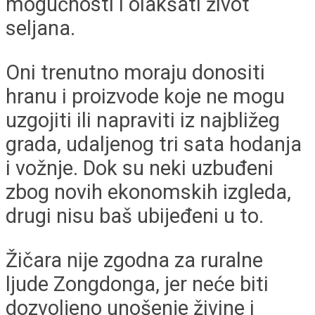
mogućnosti i olakšati život
seljana.
Oni trenutno moraju donositi
hranu i proizvode koje ne mogu
uzgojiti ili napraviti iz najbližeg
grada, udaljenog tri sata hodanja
i vožnje. Dok su neki uzbuđeni
zbog novih ekonomskih izgleda,
drugi nisu baš ubijeđeni u to.
Žičara nije zgodna za ruralne
ljude Zongdonga, jer neće biti
dozvoljeno unošenje živine i