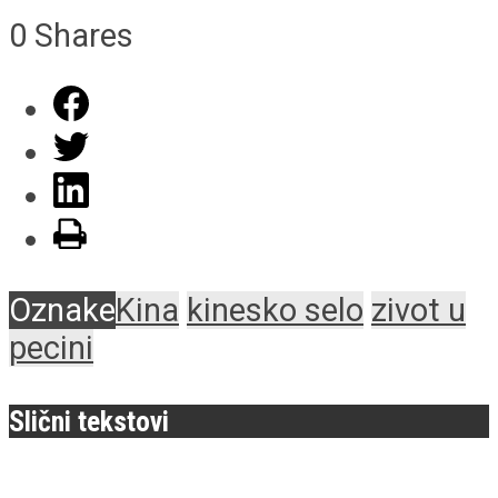
0
Shares
Oznake
Kina
kinesko selo
zivot u
pecini
Slični tekstovi