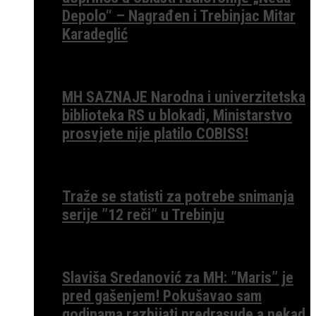
Depolo“ – Nagrađen i Trebinjac Mitar
Karadeglić
MH SAZNAJE Narodna i univerzitetska
biblioteka RS u blokadi, Ministarstvo
prosvjete nije platilo COBISS!
Traže se statisti za potrebe snimanja
serije ”12 reči” u Trebinju
Slaviša Sredanović za MH: ”Maris” je
pred gašenjem! Pokušavao sam
godinama razbijati predrasude a nekad