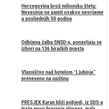
Hercegovina broji milionsku štetu:
Nevesinje ne pamti ovakvo nevrijeme
u posljednjih 50 godina
Odbijena žalba SNSD-a, ponavljaju se
izbori na 136 biračkih mjesta
Vlasništvo nad hotelom “Ljubinje”
preneseno na opštinu
PRESJEK Karan bliži pobjedi, iz SDS-a
traže novo brojanje glasova, mala