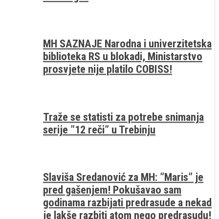
MH SAZNAJE Narodna i univerzitetska
biblioteka RS u blokadi, Ministarstvo
prosvjete nije platilo COBISS!
Traže se statisti za potrebe snimanja
serije ”12 reči” u Trebinju
Slaviša Sredanović za MH: ”Maris” je
pred gašenjem! Pokušavao sam
godinama razbijati predrasude a nekad
je lakše razbiti atom nego predrasudu!