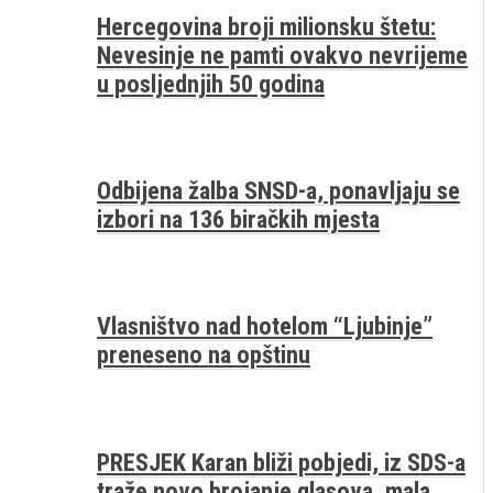
Hercegovina broji milionsku štetu:
Nevesinje ne pamti ovakvo nevrijeme
u posljednjih 50 godina
Odbijena žalba SNSD-a, ponavljaju se
izbori na 136 biračkih mjesta
Vlasništvo nad hotelom “Ljubinje”
preneseno na opštinu
PRESJEK Karan bliži pobjedi, iz SDS-a
traže novo brojanje glasova, mala