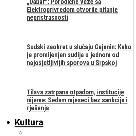
„Dabar“: Porodične veze sa
Elektroprivredom otvorile pitanje
nepristrasnosti
Sudski zaokret u slučaju Gajanin: Kako
je promijenjen sudija u jednom od
najosjetljivijih sporova u Srpskoj
Tilava zatrpana otpadom, institucije
nijeme: Sedam mjeseci bez sankcija i
rješenja
Kultura