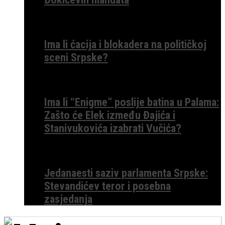
Ima li ćacija i blokadera na političkoj
sceni Srpske?
Ima li “Enigme” poslije batina u Palama:
Zašto će Elek između Đajića i
Stanivukovića izabrati Vučića?
Jedanaesti saziv parlamenta Srpske:
Stevandićev teror i posebna
zasjedanja