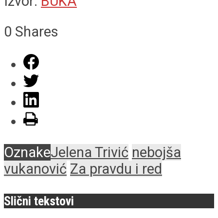
Izvor:
BUKA
0
Shares
Oznake
Jelena Trivić
nebojša
vukanović
Za pravdu i red
Slični tekstovi