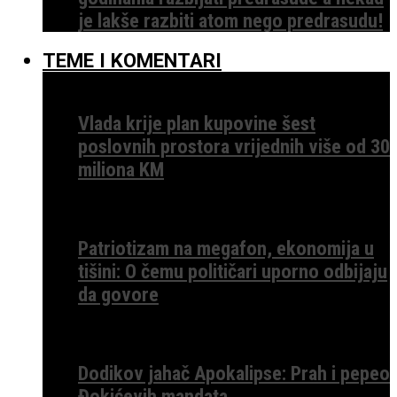
je lakše razbiti atom nego predrasudu!
TEME I KOMENTARI
Vlada krije plan kupovine šest
poslovnih prostora vrijednih više od 30
miliona KM
Patriotizam na megafon, ekonomija u
tišini: O čemu političari uporno odbijaju
da govore
Dodikov jahač Apokalipse: Prah i pepeo
Đokićevih mandata