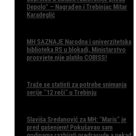
Depolo“ – Nagrađen i Trebinjac Mitar
Karadeglić
MH SAZNAJE Narodna i univerzitetska
biblioteka RS u blokadi, Ministarstvo
prosvjete nije platilo COBISS!
Traže se statisti za potrebe snimanja
serije ”12 reči” u Trebinju
Slaviša Sredanović za MH: ”Maris” je
pred gašenjem! Pokušavao sam
godinama razbijati predrasude a nekad