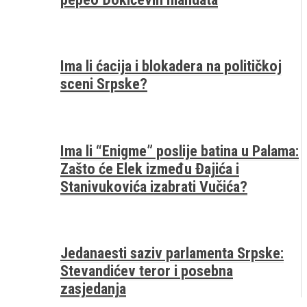
Ima li ćacija i blokadera na političkoj
sceni Srpske?
Ima li “Enigme” poslije batina u Palama:
Zašto će Elek između Đajića i
Stanivukovića izabrati Vučića?
Jedanaesti saziv parlamenta Srpske:
Stevandićev teror i posebna
zasjedanja