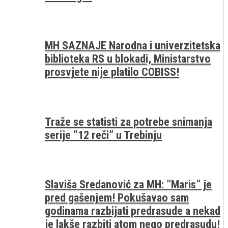
MH SAZNAJE Narodna i univerzitetska
biblioteka RS u blokadi, Ministarstvo
prosvjete nije platilo COBISS!
Traže se statisti za potrebe snimanja
serije ”12 reči” u Trebinju
Slaviša Sredanović za MH: ”Maris” je
pred gašenjem! Pokušavao sam
godinama razbijati predrasude a nekad
je lakše razbiti atom nego predrasudu!