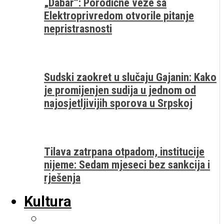
„Dabar“: Porodične veze sa
Elektroprivredom otvorile pitanje
nepristrasnosti
Sudski zaokret u slučaju Gajanin: Kako
je promijenjen sudija u jednom od
najosjetljivijih sporova u Srpskoj
Tilava zatrpana otpadom, institucije
nijeme: Sedam mjeseci bez sankcija i
rješenja
Kultura