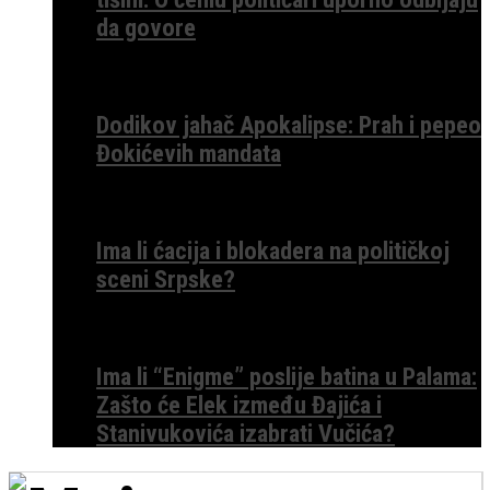
da govore
Dodikov jahač Apokalipse: Prah i pepeo
Đokićevih mandata
Ima li ćacija i blokadera na političkoj
sceni Srpske?
Ima li “Enigme” poslije batina u Palama:
Zašto će Elek između Đajića i
Stanivukovića izabrati Vučića?