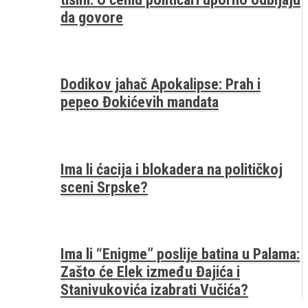
da govore
Dodikov jahač Apokalipse: Prah i
pepeo Đokićevih mandata
Ima li ćacija i blokadera na političkoj
sceni Srpske?
Ima li “Enigme” poslije batina u Palama:
Zašto će Elek između Đajića i
Stanivukovića izabrati Vučića?