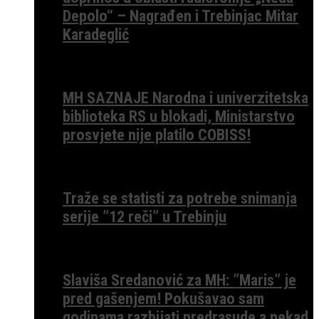
Depolo“ – Nagrađen i Trebinjac Mitar
Karadeglić
MH SAZNAJE Narodna i univerzitetska
biblioteka RS u blokadi, Ministarstvo
prosvjete nije platilo COBISS!
Traže se statisti za potrebe snimanja
serije ”12 reči” u Trebinju
Slaviša Sredanović za MH: ”Maris” je
pred gašenjem! Pokušavao sam
godinama razbijati predrasude a nekad