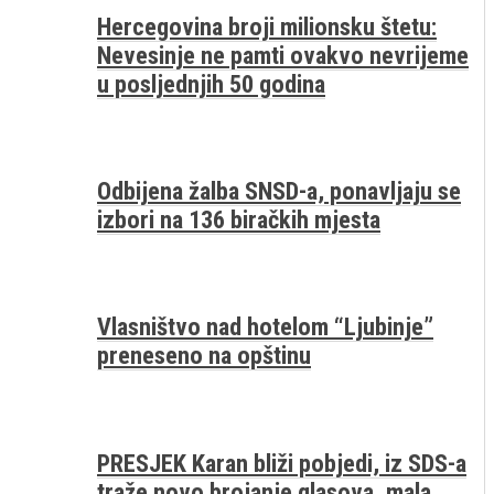
Hercegovina broji milionsku štetu:
Nevesinje ne pamti ovakvo nevrijeme
u posljednjih 50 godina
Odbijena žalba SNSD-a, ponavljaju se
izbori na 136 biračkih mjesta
Vlasništvo nad hotelom “Ljubinje”
preneseno na opštinu
PRESJEK Karan bliži pobjedi, iz SDS-a
traže novo brojanje glasova, mala