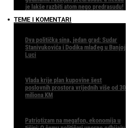
je lakše razbiti atom nego predrasudu!
TEME I KOMENTARI
Dva politička sina, jedan grad: Sudar
Stanivukovića i Dodika mlađeg u Banjoj
Luci
Vlada krije plan kupovine šest
poslovnih prostora vrijednih više od 30
miliona KM
Patriotizam na megafon, ekonomija u
tišini: O čemu političari uporno odbijaju