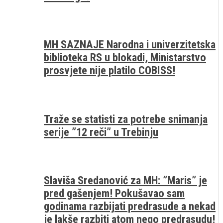
MH SAZNAJE Narodna i univerzitetska
biblioteka RS u blokadi, Ministarstvo
prosvjete nije platilo COBISS!
Traže se statisti za potrebe snimanja
serije ”12 reči” u Trebinju
Slaviša Sredanović za MH: ”Maris” je
pred gašenjem! Pokušavao sam
godinama razbijati predrasude a nekad
je lakše razbiti atom nego predrasudu!