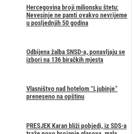
Hercegovina broji milionsku štetu:
Nevesinje ne pamti ovakvo nevrijeme
u posljednjih 50 godina
Odbijena žalba SNSD-a, ponavljaju se
izbori na 136 biračkih mjesta
Vlasništvo nad hotelom “Ljubinje”
preneseno na opštinu
PRESJEK Karan bliži pobjedi, iz SDS-a
traže novo brojanje glasova, mala