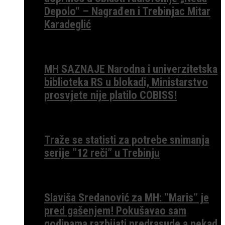
Depolo“ – Nagrađen i Trebinjac Mitar
Karadeglić
MH SAZNAJE Narodna i univerzitetska
biblioteka RS u blokadi, Ministarstvo
prosvjete nije platilo COBISS!
Traže se statisti za potrebe snimanja
serije ”12 reči” u Trebinju
Slaviša Sredanović za MH: ”Maris” je
pred gašenjem! Pokušavao sam
godinama razbijati predrasude a nekad