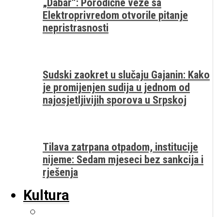
„Dabar“: Porodične veze sa
Elektroprivredom otvorile pitanje
nepristrasnosti
Sudski zaokret u slučaju Gajanin: Kako
je promijenjen sudija u jednom od
najosjetljivijih sporova u Srpskoj
Tilava zatrpana otpadom, institucije
nijeme: Sedam mjeseci bez sankcija i
rješenja
Kultura