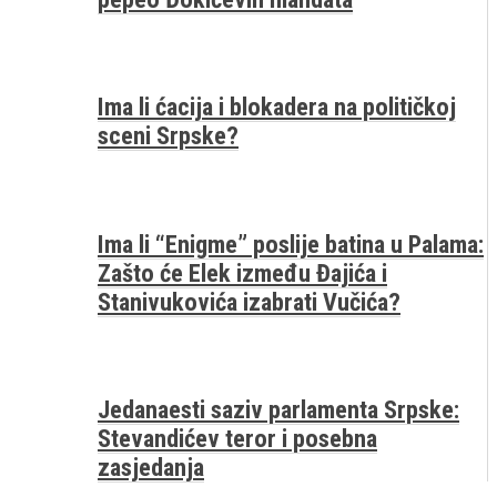
Ima li ćacija i blokadera na političkoj
sceni Srpske?
Ima li “Enigme” poslije batina u Palama:
Zašto će Elek između Đajića i
Stanivukovića izabrati Vučića?
Jedanaesti saziv parlamenta Srpske:
Stevandićev teror i posebna
zasjedanja