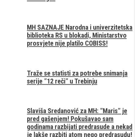
MH SAZNAJE Narodna i univerzitetska
biblioteka RS u blokadi, Ministarstvo
prosvjete nije platilo COBISS!
Traže se statisti za potrebe snimanja
serije ”12 reči” u Trebinju
Slaviša Sredanović za MH: ”Maris” je
pred gašenjem! Pokušavao sam
godinama razbijati predrasude a nekad
je lakše razbiti atom nego predrasudu!