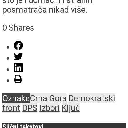
što je i domaćih i stranih
posmatrača nikad više.
0
Shares
Oznake
Crna Gora
Demokratski
front
DPS
Izbori
Ključ
Slični tekstovi