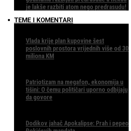
je lakše razbiti atom nego predrasudu!
TEME I KOMENTARI
Vlada krije plan kupovine šest
poslovnih prostora vrijednih više od 30
miliona KM
Patriotizam na megafon, ekonomija u
tišini: O čemu političari uporno odbijaju
da govore
Dodikov jahač Apokalipse: Prah i pepeo
Đokićevih mandata