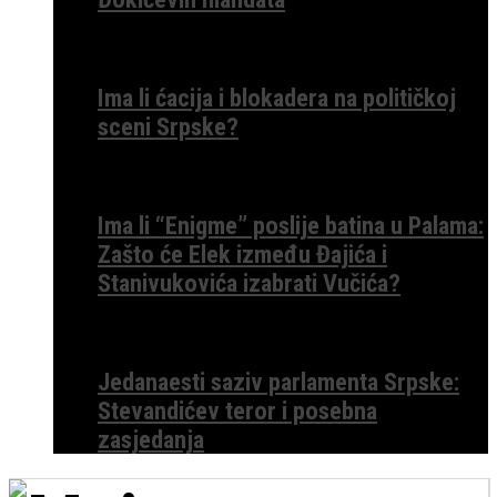
Ima li ćacija i blokadera na političkoj
sceni Srpske?
Ima li “Enigme” poslije batina u Palama:
Zašto će Elek između Đajića i
Stanivukovića izabrati Vučića?
Jedanaesti saziv parlamenta Srpske:
Stevandićev teror i posebna
zasjedanja