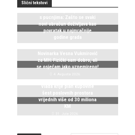
Slični tekstovi
Istočno Sarajevo ponovo živi
s pucnjima: Zašto se svaki
novi obračun doživljava kao
povratak u najmračnije
godine grada
5. Avgusta 2026.
Novinarka Vesna Vukmirović
za MH: Fizički sam dobro, ali
se osjećam jako uznemireno!
4. Avgusta 2026.
Vlada krije plan kupovine
šest poslovnih prostora
vrijednih više od 30 miliona
KM
31. Jula 2026.