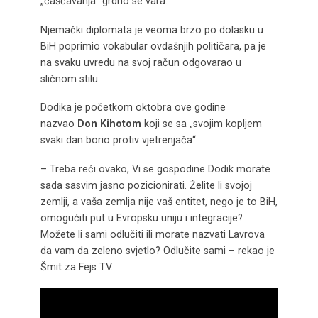
„čašćavanja“ grdno se vara.
Njemački diplomata je veoma brzo po dolasku u
BiH poprimio vokabular ovdašnjih političara, pa je
na svaku uvredu na svoj račun odgovarao u
sličnom stilu.
Dodika je početkom oktobra ove godine
nazvao
Don Kihotom
koji se sa „svojim kopljem
svaki dan borio protiv vjetrenjača“.
– Treba reći ovako, Vi se gospodine Dodik morate
sada sasvim jasno pozicionirati. Želite li svojoj
zemlji, a vaša zemlja nije vaš entitet, nego je to BiH,
omogućiti put u Evropsku uniju i integracije?
Možete li sami odlučiti ili morate nazvati Lavrova
da vam da zeleno svjetlo? Odlučite sami – rekao je
Šmit za Fejs TV.