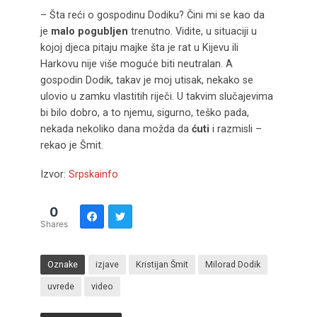
– Šta reći o gospodinu Dodiku? Čini mi se kao da
je
malo pogubljen
trenutno. Vidite, u situaciji u
kojoj djeca pitaju majke šta je rat u Kijevu ili
Harkovu nije više moguće biti neutralan. A
gospodin Dodik, takav je moj utisak, nekako se
ulovio u zamku vlastitih riječi. U takvim slučajevima
bi bilo dobro, a to njemu, sigurno, teško pada,
nekada nekoliko dana možda da
ćuti
i razmisli –
rekao je Šmit.
Izvor:
Srpskainfo
0
Shares
Oznake
izjave
Kristijan Šmit
Milorad Dodik
uvrede
video