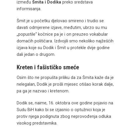
između
Šmita i Dodika
preko sredstava
informisanja.
Šmit je u početku djelovao smireno i trudio se
davati odmjerene izjave, međutim, ubrzo su mu
„popustile“ kočnice pa je i on preuzeo vokabular
domaćih političara. Izdvojili smo nekoliko najžešćih
izjava koje su Dodik i Šmit u protekle dvije godine
dali jedan o drugom.
Kreten i fašističko smeće
Osim što ne propušta priliku da za Šmita kaže da je
nelegalan, Dodik je prošli mjesec otišao korak dalje,
pa ga je nazvao i kretenom.
Dodik se, naime, 16. oktobra ove godine pojavio na
Sudu BiH kako bi se izjasnio o optužnici koja je
protiv njega podignuta zbog neprovođenja odluka
visokog predstavnika.