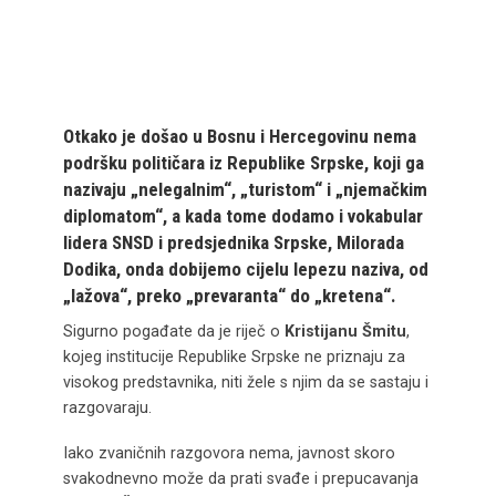
Otkako je došao u Bosnu i Hercegovinu nema
podršku političara iz Republike Srpske, koji ga
nazivaju „nelegalnim“, „turistom“ i „njemačkim
diplomatom“, a kada tome dodamo i vokabular
lidera SNSD i predsjednika Srpske, Milorada
Dodika, onda dobijemo cijelu lepezu naziva, od
„lažova“, preko „prevaranta“ do „kretena“.
Sigurno pogađate da je riječ o
Kristijanu Šmitu
,
kojeg institucije Republike Srpske ne priznaju za
visokog predstavnika, niti žele s njim da se sastaju i
razgovaraju.
Iako zvaničnih razgovora nema, javnost skoro
svakodnevno može da prati svađe i prepucavanja