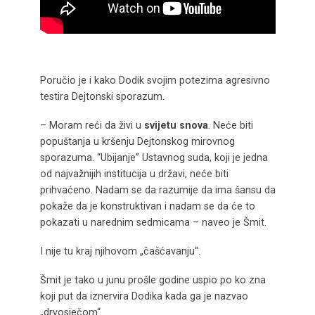
Poručio je i kako Dodik svojim potezima agresivno
testira Dejtonski sporazum.
– Moram reći da živi u
svijetu snova
. Neće biti
popuštanja u kršenju Dejtonskog mirovnog
sporazuma. “Ubijanje” Ustavnog suda, koji je jedna
od najvažnijih institucija u državi, neće biti
prihvaćeno. Nadam se da razumije da ima šansu da
pokaže da je konstruktivan i nadam se da će to
pokazati u narednim sedmicama – naveo je Šmit.
I nije tu kraj njihovom „čašćavanju“.
Šmit je tako u junu prošle godine uspio po ko zna
koji put da iznervira Dodika kada ga je nazvao
„drvosječom“.