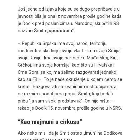
Još jedna od izjava koje su se dugo prepričavale u
javnosti bila je ona iz novembra prošle godine kada
je Dodik pred poslanicima u Narodnoj skupštini RS
nazvao Šmita „
spodobom
“.
– Republika Srpska ima svoj narod, teritoriju,
međuentitetsku liniju, svoju vlast… Ima svoju Srbiju i
svoju Rusiju. Ima svoje partnere u Mađarskoj, Kini,
Grčkoj. Ima svoje komšije, kao što su Hrvatska i
Crna Gora, sa kojima želimo razgovarati jednako
kao sa FBiH. To je naše okruženje u kojem ćemo se
kretati. Razgovarati sa zvaničnim institucijama, a
ne raznim spodobama poput Šmita, koji hoda i
priča “ja sam visoki predstavnik”. On nije ništa –
rekao je Dodik 15. novembra prošle godine u NSRS.
“Kao majmuni u cirkusu”
Ako neko misli da je Šmit ostao „imun“ na Dodikova