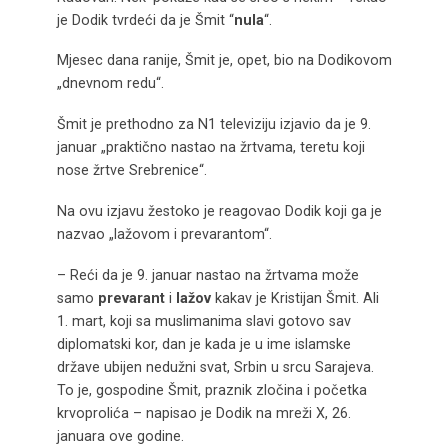
je Dodik tvrdeći da je Šmit “
nula
“.
Mjesec dana ranije, Šmit je, opet, bio na Dodikovom
„dnevnom redu“.
Šmit je prethodno za N1 televiziju izjavio da je 9.
januar „praktično nastao na žrtvama, teretu koji
nose žrtve Srebrenice“.
Na ovu izjavu žestoko je reagovao Dodik koji ga je
nazvao „lažovom i prevarantom“.
– Reći da je 9. januar nastao na žrtvama može
samo
prevarant
i
lažov
kakav je Kristijan Šmit. Ali
1. mart, koji sa muslimanima slavi gotovo sav
diplomatski kor, dan je kada je u ime islamske
države ubijen nedužni svat, Srbin u srcu Sarajeva.
To je, gospodine Šmit, praznik zločina i početka
krvoprolića – napisao je Dodik na mreži X, 26.
januara ove godine.