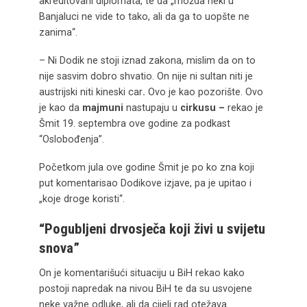
akreditovani diplomata, te da „možda neki u
Banjaluci ne vide to tako, ali da ga to uopšte ne
zanima“.
– Ni Dodik ne stoji iznad zakona, mislim da on to
nije sasvim dobro shvatio. On nije ni sultan niti je
austrijski niti kineski car
.
Ovo je kao pozorište. Ovo
je kao da
majmuni
nastupaju u
cirkusu –
rekao je
Šmit 19. septembra ove godine za podkast
“Oslobođenja”.
Početkom jula ove godine Šmit je po ko zna koji
put komentarisao Dodikove izjave, pa je upitao i
„koje droge koristi“.
“Pogubljeni drvosječa koji živi u svijetu
snova”
On je komentarišući situaciju u BiH rekao kako
postoji napredak na nivou BiH te da su usvojene
neke važne odluke, ali da cijeli rad otežava