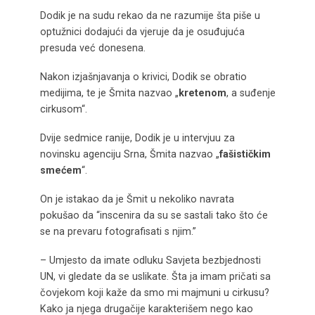
Dodik je na sudu rekao da ne razumije šta piše u
optužnici dodajući da vjeruje da je osuđujuća
presuda već donesena.
Nakon izjašnjavanja o krivici, Dodik se obratio
medijima, te je Šmita nazvao „
kretenom
, a suđenje
cirkusom“.
Dvije sedmice ranije, Dodik je u intervjuu za
novinsku agenciju Srna, Šmita nazvao „
fašističkim
smećem
“.
On je istakao da je Šmit u nekoliko navrata
pokušao da “inscenira da su se sastali tako što će
se na prevaru fotografisati s njim.”
– Umjesto da imate odluku Savjeta bezbjednosti
UN, vi gledate da se uslikate. Šta ja imam pričati sa
čovjekom koji kaže da smo mi majmuni u cirkusu?
Kako ja njega drugačije karakterišem nego kao