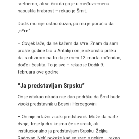
sretnemo, ali se čini da ga je u međuvremenu
napustila hrabrost – rekao je Šmit.
Dodik mu nije ostao dužan, pa mu je poručio da
„
s*re
“.
– Čovjek laže, da ne kažem da s*re. Znam da sam
prošle godine bio u Antaliji i on je iskoristio priliku
da, s obzirom na to da je meni 12. marta rođendan,
dođe i čestita. To je sve
–
rekao je Dodik 9.
februara ove godine.
“Ja predstavljam Srpsku”
On je istakao nikada nije dao podršku da Šmit bude
visoki predstavnik u Bosni i Hercegovini.
– On nije ni lažni visoki predstavnik. Može da nađe
dvoje, troje ljudi s kojima će se sresti, ali
institucionalno ja predstavljam Srpsku, Željka,
Radovan. Nek’ pokaže kad se sreo s nekim – rekao