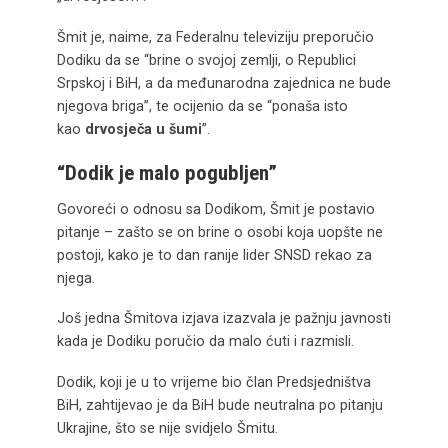
Šmit je, naime, za Federalnu televiziju preporučio
Dodiku da se “brine o svojoj zemlji, o Republici
Srpskoj i BiH, a da međunarodna zajednica ne bude
njegova briga”, te ocijenio da se “ponaša isto
kao
drvosječa u šumi
”.
“Dodik je malo pogubljen”
Govoreći o odnosu sa Dodikom, Šmit je postavio
pitanje – zašto se on brine o osobi koja uopšte ne
postoji, kako je to dan ranije lider SNSD rekao za
njega.
Još jedna Šmitova izjava izazvala je pažnju javnosti
kada je Dodiku poručio da malo ćuti i razmisli.
Dodik, koji je u to vrijeme bio član Predsjedništva
BiH, zahtijevao je da BiH bude neutralna po pitanju
Ukrajine, što se nije svidjelo Šmitu.