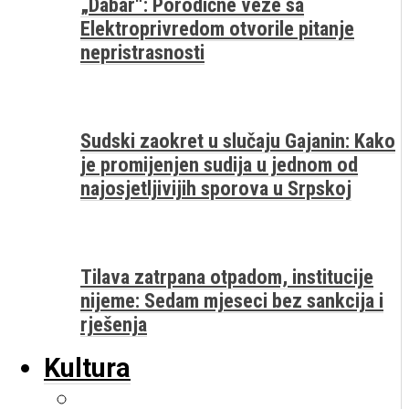
„Dabar“: Porodične veze sa
Elektroprivredom otvorile pitanje
nepristrasnosti
Sudski zaokret u slučaju Gajanin: Kako
je promijenjen sudija u jednom od
najosjetljivijih sporova u Srpskoj
Tilava zatrpana otpadom, institucije
nijeme: Sedam mjeseci bez sankcija i
rješenja
Kultura