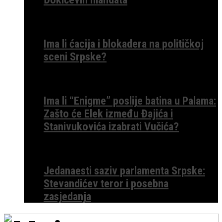
Ima li ćacija i blokadera na političkoj
sceni Srpske?
Ima li “Enigme” poslije batina u Palama:
Zašto će Elek između Đajića i
Stanivukovića izabrati Vučića?
Jedanaesti saziv parlamenta Srpske:
Stevandićev teror i posebna
zasjedanja