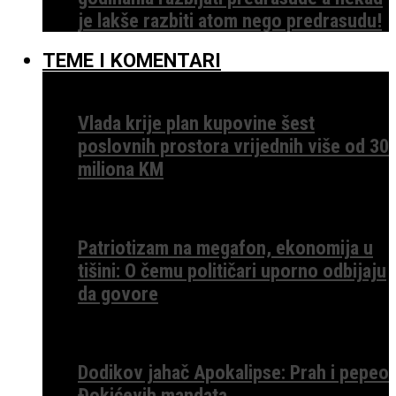
je lakše razbiti atom nego predrasudu!
TEME I KOMENTARI
Vlada krije plan kupovine šest
poslovnih prostora vrijednih više od 30
miliona KM
Patriotizam na megafon, ekonomija u
tišini: O čemu političari uporno odbijaju
da govore
Dodikov jahač Apokalipse: Prah i pepeo
Đokićevih mandata