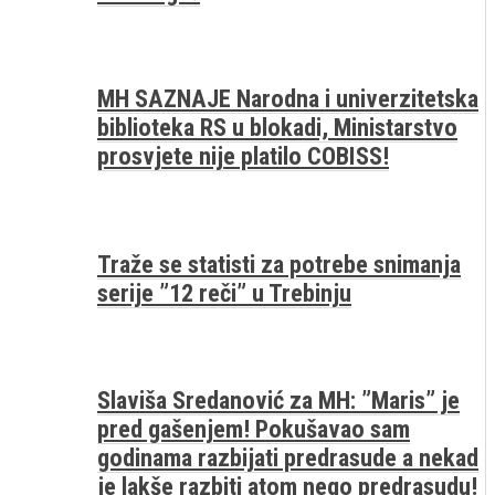
MH SAZNAJE Narodna i univerzitetska
biblioteka RS u blokadi, Ministarstvo
prosvjete nije platilo COBISS!
Traže se statisti za potrebe snimanja
serije ”12 reči” u Trebinju
Slaviša Sredanović za MH: ”Maris” je
pred gašenjem! Pokušavao sam
godinama razbijati predrasude a nekad
je lakše razbiti atom nego predrasudu!