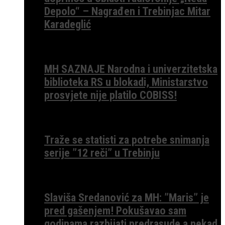
Depolo“ – Nagrađen i Trebinjac Mitar
Karadeglić
MH SAZNAJE Narodna i univerzitetska
biblioteka RS u blokadi, Ministarstvo
prosvjete nije platilo COBISS!
Traže se statisti za potrebe snimanja
serije ”12 reči” u Trebinju
Slaviša Sredanović za MH: ”Maris” je
pred gašenjem! Pokušavao sam
godinama razbijati predrasude a nekad