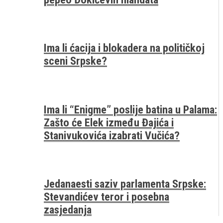
Ima li ćacija i blokadera na političkoj
sceni Srpske?
Ima li “Enigme” poslije batina u Palama:
Zašto će Elek između Đajića i
Stanivukovića izabrati Vučića?
Jedanaesti saziv parlamenta Srpske:
Stevandićev teror i posebna
zasjedanja