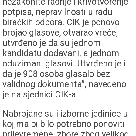
nezakonite radnje i krivotvorenje
potpisa, nepravilnosti u radu
biračkih odbora. CIK je ponovo
brojao glasove, otvarao vreće,
utvrđeno je da su jednom
kandidatu dodavani, a jednom
oduzimani glasovi. Utvrđeno je i
da je 908 osoba glasalo bez
validnog dokumenta”, navedeno
je na sjednici CIK-a.
Nabrojane su i izborne jedinice u
kojima bi bilo potrebno ponoviti
prijevremene izbore zbog velikog