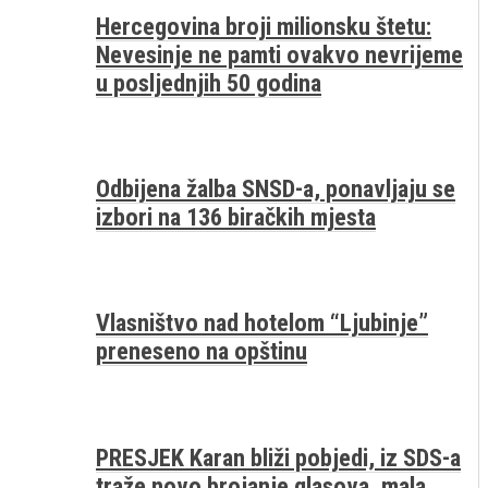
Hercegovina broji milionsku štetu:
Nevesinje ne pamti ovakvo nevrijeme
u posljednjih 50 godina
Odbijena žalba SNSD-a, ponavljaju se
izbori na 136 biračkih mjesta
Vlasništvo nad hotelom “Ljubinje”
preneseno na opštinu
PRESJEK Karan bliži pobjedi, iz SDS-a
traže novo brojanje glasova, mala