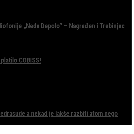
diofonije „Neda Depolo“ – Nagrađen i Trebinjac
 platilo COBISS!
edrasude a nekad je lakše razbiti atom nego