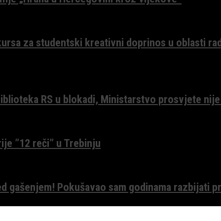
ursa za studentski kreativni doprinos u oblasti ra
lioteka RS u blokadi, Ministarstvo prosvjete nije
ije ”12 reči” u Trebinju
red gašenjem! Pokušavao sam godinama razbijati pr