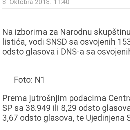
8. Oktobra 2018. 11:40
Na izborima za Narodnu skupštinu
listića, vodi SNSD sa osvojenih 153
odsto glasova i DNS-a sa osvojenih
Foto: N1
Prema jutrošnjim podacima Centraln
SP sa 38.949 ili 8,29 odsto glasova
3,67 odsto glasova, te Ujedinjena 