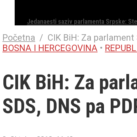
Jedanaesti saziv parlamenta Srpske: St
Početna
/
CIK BiH: Za parlament 
BOSNA I HERCEGOVINA
•
REPUBL
CIK BiH: Za parl
SDS, DNS pa PD