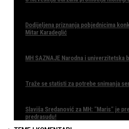
Dodijeljena priznanja pobjednicima konk
Mitar Karadeglić
MH SAZNAJE Narodna i univerzitetska bib
Traže se statisti za potrebe snimanja ser
Slaviša Sredanović za MH: ”Maris” je p
predrasudu!