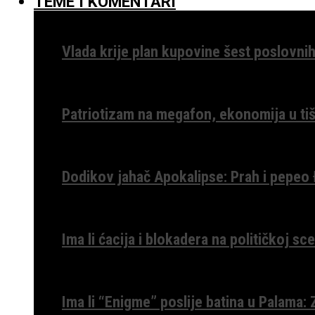
TEME I KOMENTARI
Vlada krije plan kupovine šest poslovnih
Patriotizam na megafon, ekonomija u tiš
Dodikov jahač Apokalipse: Prah i pepeo
Ima li ćacija i blokadera na političkoj s
Ima li “Enigme” poslije batina u Palama: