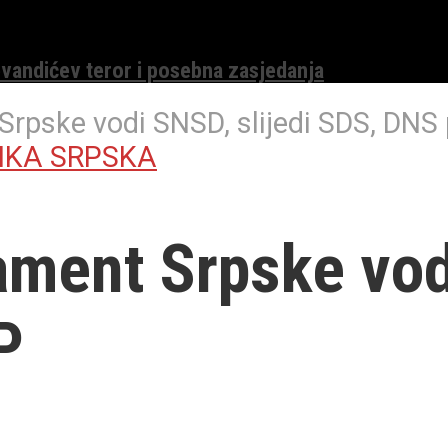
evandićev teror i posebna zasjedanja
Srpske vodi SNSD, slijedi SDS, DNS
IKA SRPSKA
ament Srpske vod
P