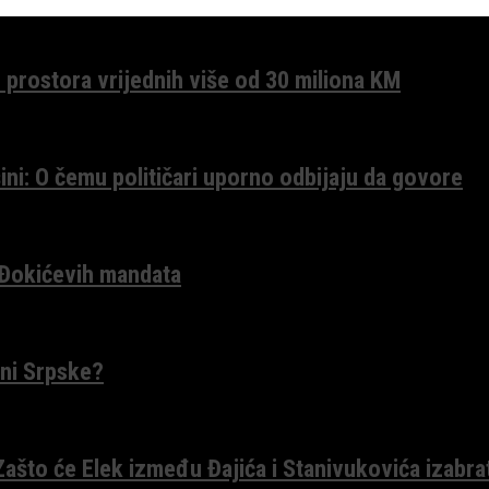
 prostora vrijednih više od 30 miliona KM
ini: O čemu političari uporno odbijaju da govore
 Đokićevih mandata
ceni Srpske?
 Zašto će Elek između Đajića i Stanivukovića izabra