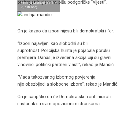
prebrojanih glasova, pišu podgoričke “Vijesti”.
Andrija Mandić (FOTO:
Vijesti.me)
On je kazao da izbori nijesu bili demokratski i fer.
“Izbori najavljeni kao slobodni su bili
suprotnost. Policijska hunta je pojačala poruku
premijera. Danas je izvedena akcija čiji su glavni
vinovnici politički partneri vlasti”, rekao je Mandić.
“Vlada takozvanog izbornog povjerenja
nije obezbijedila slobodne izbore”, rekao je Mandić.
On je saopštio da će Demokratski front inicirati
sastanak sa svim opozicionim strankama.