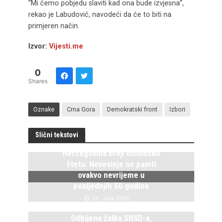
“Mi ćemo pobjedu slaviti kad ona bude izvjesna”,
rekao je Labudović, navodeći da će to biti na
primjeren način.
Izvor:
Vijesti.me
0
Shares
Oznake
Crna Gora
Demokratski front
Izbori
Slični tekstovi
Hercegovina broji milionsku
štetu: Nevesinje ne pamti
ovakvo nevrijeme u
posljednjih 50 godina
23. Jula 2026.
Odbijena žalba SNSD-a,