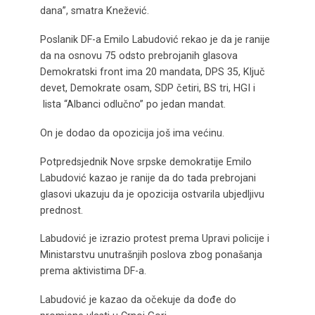
dana”, smatra Knežević.
Poslanik DF-a Emilo Labudović rekao je da je ranije
da na osnovu 75 odsto prebrojanih glasova
Demokratski front ima 20 mandata, DPS 35, Ključ
devet, Demokrate osam, SDP četiri, BS tri, HGI i
lista “Albanci odlučno” po jedan mandat.
On je dodao da opozicija još ima većinu.
Potpredsjednik Nove srpske demokratije Emilo
Labudović kazao je ranije da do tada prebrojani
glasovi ukazuju da je opozicija ostvarila ubjedljivu
prednost.
Labudović je izrazio protest prema Upravi policije i
Ministarstvu unutrašnjih poslova zbog ponašanja
prema aktivistima DF-a.
Labudović je kazao da očekuje da dođe do