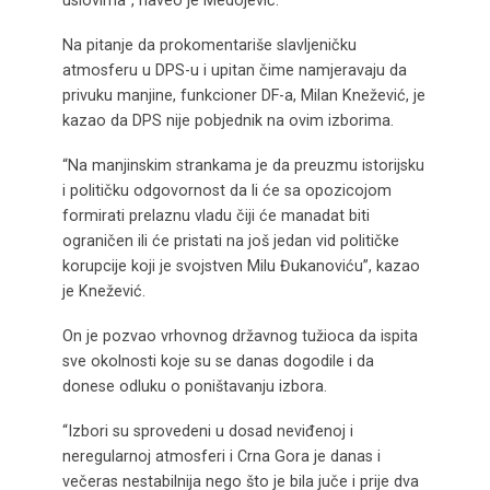
uslovima”, naveo je Medojević.
Na pitanje da prokomentariše slavljeničku
atmosferu u DPS-u i upitan čime namjeravaju da
privuku manjine, funkcioner DF-a, Milan Knežević, je
kazao da DPS nije pobjednik na ovim izborima.
“Na manjinskim strankama je da preuzmu istorijsku
i političku odgovornost da li će sa opozicojom
formirati prelaznu vladu čiji će manadat biti
ograničen ili će pristati na još jedan vid političke
korupcije koji je svojstven Milu Đukanoviću”, kazao
je Knežević.
On je pozvao vrhovnog državnog tužioca da ispita
sve okolnosti koje su se danas dogodile i da
donese odluku o poništavanju izbora.
“Izbori su sprovedeni u dosad neviđenoj i
neregularnoj atmosferi i Crna Gora je danas i
večeras nestabilnija nego što je bila juče i prije dva