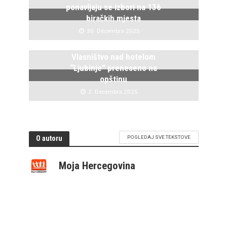
ponavljaju se izbori na 136
biračkih mjesta
30. Decembra 2025.
Vlasništvo nad hotelom
“Ljubinje” preneseno na
opštinu
2. Decembra 2025.
O autoru
POGLEDAJ SVE TEKSTOVE
Moja Hercegovina