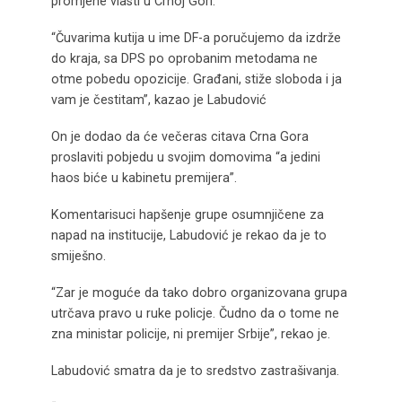
promjene vlasti u Crnoj Gori.
“Čuvarima kutija u ime DF-a poručujemo da izdrže
do kraja, sa DPS po oprobanim metodama ne
otme pobedu opozicije. Građani, stiže sloboda i ja
vam je čestitam”, kazao je Labudović
On je dodao da će večeras citava Crna Gora
proslaviti pobjedu u svojim domovima “a jedini
haos biće u kabinetu premijera”.
Komentarisuci hapšenje grupe osumnjičene za
napad na institucije, Labudović je rekao da je to
smiješno.
“Zar je moguće da tako dobro organizovana grupa
utrčava pravo u ruke policje. Čudno da o tome ne
zna ministar policije, ni premijer Srbije”, rekao je.
Labudović smatra da je to sredstvo zastrašivanja.