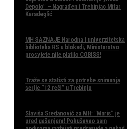
Depolo“ – Nagrađen i Trebinjac Mitar
Karadeglić
MH SAZNAJE Narodna i univerzitetska
biblioteka RS u blokadi, Ministarstvo
prosvjete nije platilo COBISS!
Traže se statisti za potrebe snimanja
serije ”12 reči” u Trebinju
Slaviša Sredanović za MH: ”Maris” je
pred gašenjem! Pokušavao sam
godinama razbijati predrasude a nekad