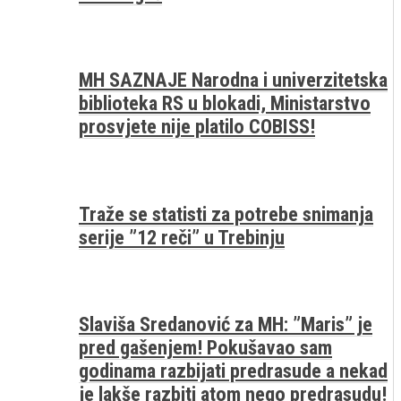
MH SAZNAJE Narodna i univerzitetska
biblioteka RS u blokadi, Ministarstvo
prosvjete nije platilo COBISS!
Traže se statisti za potrebe snimanja
serije ”12 reči” u Trebinju
Slaviša Sredanović za MH: ”Maris” je
pred gašenjem! Pokušavao sam
godinama razbijati predrasude a nekad
je lakše razbiti atom nego predrasudu!