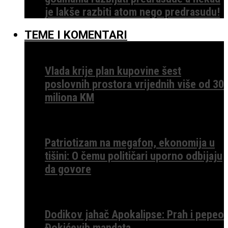
je lakše razbiti atom nego predrasudu!
TEME I KOMENTARI
Vlada krije plan kupovine šest
poslovnih prostora vrijednih više od 30
miliona KM
Patriotizam na megafon, ekonomija u
tišini: O čemu političari uporno odbijaju
da govore
Dodikov jahač Apokalipse: Prah i pepeo
Đokićevih mandata