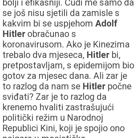
bolji i efikasniji. Čudi me samo da
se još nisu sjetili da zamisle s
kakvim bi se uspjehom
Adolf
Hitler
obračunao s
koronavirusom. Ako je Kinezima
trebalo dva mjeseca,
Hitler
bi,
pretpostavljam, s epidemijom bio
gotov za mjesec dana. Ali zar je
to razlog da nam se
Hitler
počne
sviđati? Zar je to razlog da
krenemo hvaliti zastrašujući
politički režim u Narodnoj
Republici Kini, koji je spojio ono