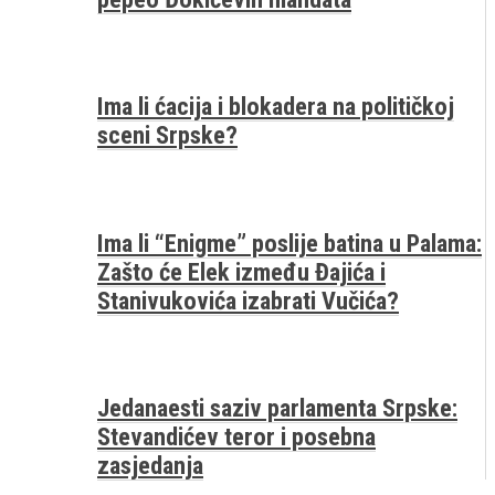
Ima li ćacija i blokadera na političkoj
sceni Srpske?
Ima li “Enigme” poslije batina u Palama:
Zašto će Elek između Đajića i
Stanivukovića izabrati Vučića?
Jedanaesti saziv parlamenta Srpske:
Stevandićev teror i posebna
zasjedanja