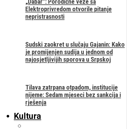
„Dabar“: Porodične veze sa
Elektroprivredom otvorile pitanje
nepristrasnosti
Sudski zaokret u slučaju Gajanin: Kako
je promijenjen sudija u jednom od
najosjetljivijih sporova u Srpskoj
Tilava zatrpana otpadom, institucije
nijeme: Sedam mjeseci bez sankcija i
rješenja
Kultura