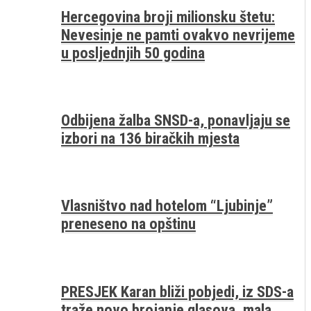
Hercegovina broji milionsku štetu:
Nevesinje ne pamti ovakvo nevrijeme
u posljednjih 50 godina
Odbijena žalba SNSD-a, ponavljaju se
izbori na 136 biračkih mjesta
Vlasništvo nad hotelom “Ljubinje”
preneseno na opštinu
PRESJEK Karan bliži pobjedi, iz SDS-a
traže novo brojanje glasova, mala