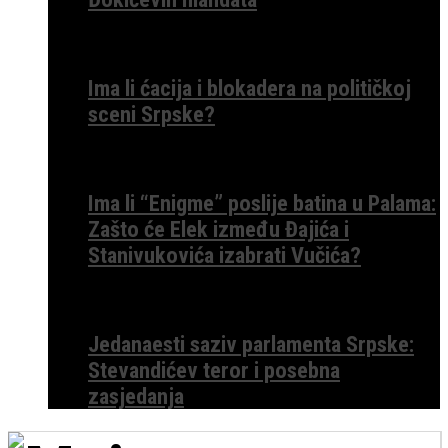
Ima li ćacija i blokadera na političkoj
sceni Srpske?
Ima li “Enigme” poslije batina u Palama:
Zašto će Elek između Đajića i
Stanivukovića izabrati Vučića?
Jedanaesti saziv parlamenta Srpske:
Stevandićev teror i posebna
zasjedanja