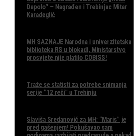
Depolo“ – Nagrađen i Trebinjac Mitar
Karadeglić
MH SAZNAJE Narodna i univerzitetska
biblioteka RS u blokadi, Ministarstvo
prosvjete nije platilo COBISS!
Traže se statisti za potrebe snimanja
serije ”12 reči” u Trebinju
Slaviša Sredanović za MH: ”Maris” je
pred gašenjem! Pokušavao sam
godinama razbijati predrasude a nekad