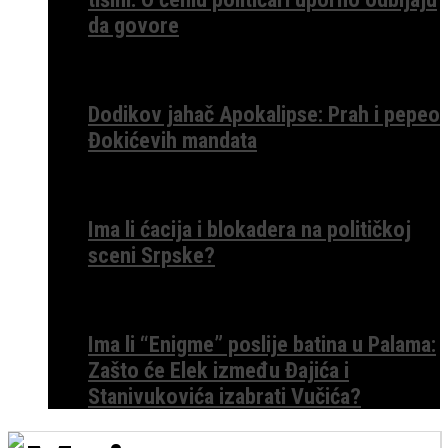
da govore
Dodikov jahač Apokalipse: Prah i pepeo
Đokićevih mandata
Ima li ćacija i blokadera na političkoj
sceni Srpske?
Ima li “Enigme” poslije batina u Palama:
Zašto će Elek između Đajića i
Stanivukovića izabrati Vučića?