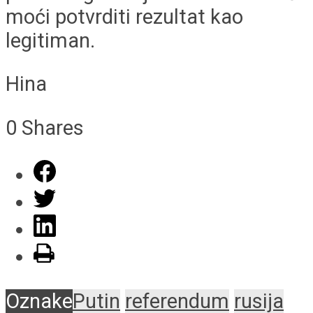
moći potvrditi rezultat kao
legitiman.
Hina
0
Shares
Oznake
Putin
referendum
rusija