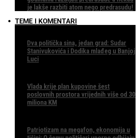
je lakše razbiti atom nego predrasudu!
TEME I KOMENTARI
Dva politička sina, jedan grad: Sudar
Stanivukovića i Dodika mlađeg u Banjoj
Luci
Vlada krije plan kupovine šest
poslovnih prostora vrijednih više od 30
miliona KM
Patriotizam na megafon, ekonomija u
tišini: O čemu političari uporno odbijaju