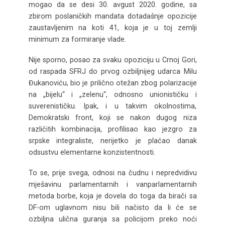
mogao da se desi 30. avgust 2020. godine, sa
zbirom poslaničkih mandata dotadašnje opozicije
zaustavljenim na koti 41, koja je u toj zemlji
minimum za formiranje vlade.
Nije sporno, posao za svaku opoziciju u Crnoj Gori,
od raspada SFRJ do prvog ozbiljnijeg udarca Milu
Đukanoviću, bio je prilično otežan zbog polarizacije
na „bijelu“ i „zelenu“, odnosno unionističku i
suverenističku. Ipak, i u takvim okolnostima,
Demokratski front, koji se nakon dugog niza
različitih kombinacija, profilisao kao jezgro za
srpske integraliste, nerijetko je plaćao danak
odsustvu elementarne konzistentnosti.
To se, prije svega, odnosi na čudnu i nepredvidivu
mješavinu parlamentarnih i vanparlamentarnih
metoda borbe, koja je dovela do toga da birači sa
DF-om uglavnom nisu bili načisto da li će se
ozbiljna ulična guranja sa policijom preko noći