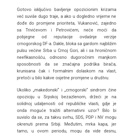
Gotovo isključivo bavljenje opozicionim krizama
već suviše dugo traje, a ako u dogledno vrijeme ne
dođe do promjene prioriteta, Vukanović, zajedno
sa Trivićevom i Petrovićem, neće moći da
pobjegne od reputacije ovdašnje verzije
crnogorskog DF-a. Dakle, bloka sa gardom najbližim
pulsu većine Srba u Crnoj Gori, ali i sa hroničnom
neefikasnošću, odnosno dugoročnim manjkom
sposobnosti da se značajna podrška birača,
krunisana čak i formalnim dolaskom na vlast,
pretoči u bilo kakve osjetne promjene u društvu.
Ukoliko „makedonski“ i „crnogorski“ sindrom čine
opoziciju u Srpskoj bezazlenom, držeći je na
solidnoj udaljenosti od republičke vlasti, gdje je
onda moguće tražiti alternativni uzor? Bilo bi
suvislo da se, za takvu svrhu, SDS, PDP i NV mogu
okrenuti prema Srbiji. Međutim, mrka kapa, jer
tamo, u ovom periodu, mogu da vide desnu,