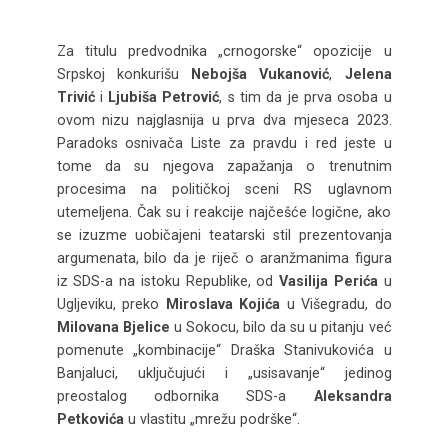
Za titulu predvodnika „crnogorske“ opozicije u
Srpskoj konkurišu
Nebojša Vukanović
,
Jelena
Trivić
i
Ljubiša Petrović
, s tim da je prva osoba u
ovom nizu najglasnija u prva dva mjeseca 2023.
Paradoks osnivača Liste za pravdu i red jeste u
tome da su njegova zapažanja o trenutnim
procesima na političkoj sceni RS uglavnom
utemeljena. Čak su i reakcije najčešće logične, ako
se izuzme uobičajeni teatarski stil prezentovanja
argumenata, bilo da je riječ o aranžmanima figura
iz SDS-a na istoku Republike, od
Vasilija Perića
u
Ugljeviku, preko
Miroslava Kojića
u Višegradu, do
Milovana Bjelice
u Sokocu, bilo da su u pitanju već
pomenute „kombinacije“ Draška Stanivukovića u
Banjaluci, uključujući i „usisavanje“ jedinog
preostalog odbornika SDS-a
Aleksandra
Petkovića
u vlastitu „mrežu podrške“.