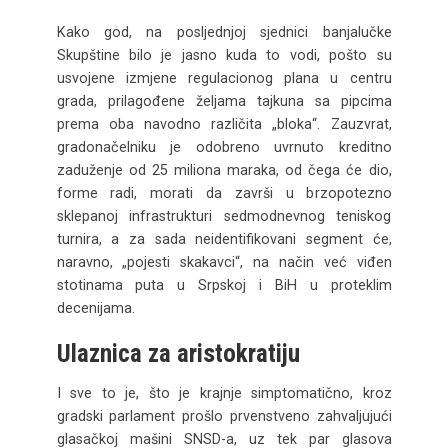
Kako god, na posljednjoj sjednici banjalučke
Skupštine bilo je jasno kuda to vodi, pošto su
usvojene izmjene regulacionog plana u centru
grada, prilagođene željama tajkuna sa pipcima
prema oba navodno različita „bloka“. Zauzvrat,
gradonačelniku je odobreno uvrnuto kreditno
zaduženje od 25 miliona maraka, od čega će dio,
forme radi, morati da završi u brzopotezno
sklepanoj infrastrukturi sedmodnevnog teniskog
turnira, a za sada neidentifikovani segment će,
naravno, „pojesti skakavci“, na način već viđen
stotinama puta u Srpskoj i BiH u proteklim
decenijama.
Ulaznica za aristokratiju
I sve to je, što je krajnje simptomatično, kroz
gradski parlament prošlo prvenstveno zahvaljujući
glasačkoj mašini SNSD-a, uz tek par glasova