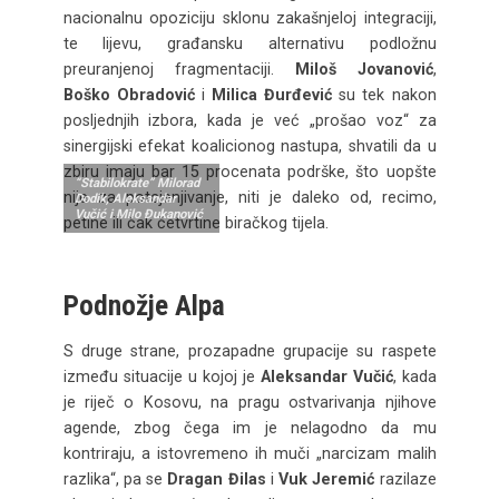
nacionalnu opoziciju sklonu zakašnjeloj integraciji,
te lijevu, građansku alternativu podložnu
preuranjenoj fragmentaciji.
Miloš Jovanović
,
Boško Obradović
i
Milica Đurđević
su tek nakon
posljednjih izbora, kada je već „prošao voz“ za
sinergijski efekat koalicionog nastupa, shvatili da u
zbiru imaju bar 15 procenata podrške, što uopšte
“Stabilokrate” Milorad
nije za potcjenjivanje, niti je daleko od, recimo,
Dodik, Aleksandar
Vučić i Milo Đukanović
petine ili čak četvrtine biračkog tijela.
Podnožje Alpa
S druge strane, prozapadne grupacije su raspete
između situacije u kojoj je
Aleksandar Vučić
, kada
je riječ o Kosovu, na pragu ostvarivanja njihove
agende, zbog čega im je nelagodno da mu
kontriraju, a istovremeno ih muči „narcizam malih
razlika“, pa se
Dragan Đilas
i
Vuk Jeremić
razilaze