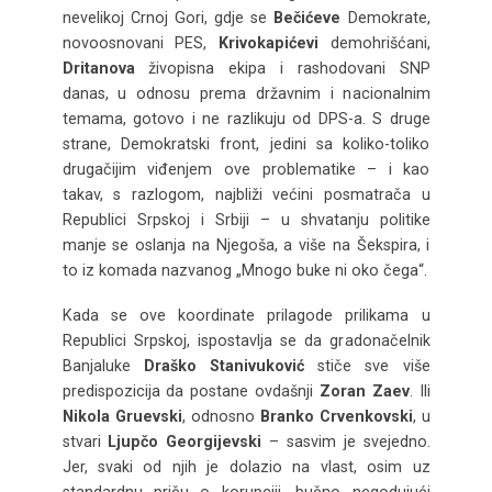
nevelikoj Crnoj Gori, gdje se
Bečićeve
Demokrate,
novoosnovani PES,
Krivokapićevi
demohrišćani,
Dritanova
živopisna ekipa i rashodovani SNP
danas, u odnosu prema državnim i nacionalnim
temama, gotovo i ne razlikuju od DPS-a. S druge
strane, Demokratski front, jedini sa koliko-toliko
drugačijim viđenjem ove problematike – i kao
takav, s razlogom, najbliži većini posmatrača u
Republici Srpskoj i Srbiji – u shvatanju politike
manje se oslanja na Njegoša, a više na Šekspira, i
to iz komada nazvanog „Mnogo buke ni oko čega“.
Kada se ove koordinate prilagode prilikama u
Republici Srpskoj, ispostavlja se da gradonačelnik
Banjaluke
Draško Stanivuković
stiče sve više
predispozicija da postane ovdašnji
Zoran Zaev
. Ili
Nikola Gruevski
, odnosno
Branko Crvenkovski
, u
stvari
Ljupčo Georgijevski
– sasvim je svejedno.
Jer, svaki od njih je dolazio na vlast, osim uz