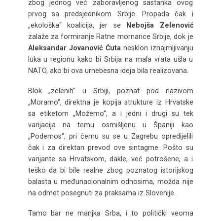
zbog jednog već zaboravljenog sastanka ovog
prvog sa predsjednikom Srbije. Propada čak i
„ekološka“ koalicija, jer se
Nebojša Zelenović
zalaže za formiranje Ratne mornarice Srbije, dok je
Aleksandar Jovanović Ćuta
nesklon iznajmljivanju
luka u regionu kako bi Srbija na mala vrata ušla u
NATO, ako bi ova urnebesna ideja bila realizovana.
Blok „zelenih“ u Srbiji, poznat pod nazivom
„Moramo“, direktna je kopija strukture iz Hrvatske
sa etiketom „Možemo“, a i jedni i drugi su tek
varijacija na temu osmišljenu u Španiji kao
„Podemos“, pri čemu su se u Zagrebu opredijelili
čak i za direktan prevod ove sintagme. Pošto su
varijante sa Hrvatskom, dakle, već potrošene, a i
teško da bi bile realne zbog poznatog istorijskog
balasta u međunacionalnim odnosima, možda nije
na odmet posegnuti za praksama iz Slovenije.
Tamo bar ne manjka Srba, i to politički veoma