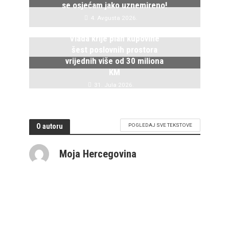
se osjećam jako uznemireno!
4. Avgusta 2026.
Vlada krije plan kupovine
šest poslovnih prostora
vrijednih više od 30 miliona
KM
31. Jula 2026.
O autoru
POGLEDAJ SVE TEKSTOVE
Moja Hercegovina