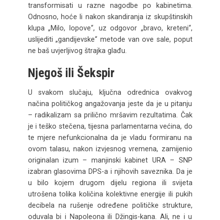
transformisati u razne nagodbe po kabinetima.
Odnosno, hoće li nakon skandiranja iz skupštinskih
klupa „Milo, lopove“, uz odgovor „bravo, kreteni“,
uslijediti „gandijevske“ metode van ove sale, poput
ne baš uvjerljivog štrajka glađu.
Njegoš ili Šekspir
U svakom slučaju, ključna odrednica ovakvog
načina političkog angažovanja jeste da je u pitanju
– radikalizam sa prilično mršavim rezultatima. Čak
je i teško stečena, tijesna parlamentarna većina, do
te mjere nefunkcionalna da je vladu formiranu na
ovom talasu, nakon izvjesnog vremena, zamijenio
originalan izum – manjinski kabinet URA – SNP
izabran glasovima DPS-a i njihovih saveznika. Da je
u bilo kojem drugom dijelu regiona ili svijeta
utrošena tolika količina kolektivne energije ili pukih
decibela na rušenje određene političke strukture,
oduvala bi i Napoleona ili Džingis-kana. Ali, ne i u