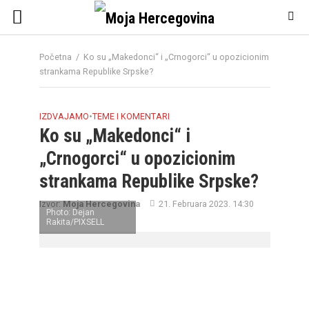
Početna
/
Ko su „Makedonci“ i „Crnogorci“ u opozicionim
strankama Republike Srpske?
IZDVAJAMO
•
TEME I KOMENTARI
Ko su „Makedonci“ i
„Crnogorci“ u opozicionim
strankama Republike Srpske?
Izvor:
Moja Hercegovina
21. Februara 2023. 14:30
Photo: Dejan
Rakita/PIXSELL