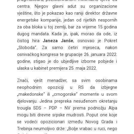
centra. Njegov glavni adut su organizacione
vještine, što je pokazao kao raniji direktor državne
energetske kompanije, jedan od rijetkih nespornih
za oba bloka u toj zemlji, bar za vrijeme 15 godina
dugog mandata. Kada je, ipak, morao da ode, iz
čistog hira
Janeza Janše
, osnovao je Pokret
„Sloboda“. Za samo četiri mjeseca, nakon
osnivačkog kongresa te grupacije 26. januara 2022.
godine, stigao je do ubjedljive izborne pobjede i
ulaska u kabinet premijera 25. maja 2022.
Znači, vješt menadžer, sa svim osobinama
neophodnim opoziciji u RS da izbjegne
„makedonske“ ili „crnogorske“ momente u svom
djelovanju. Jedina prepreka nesuđenom okretanju
trougla SDS – PDP – NV prema podnožju Alpa
mogu biti drevne srpske mudrosti. Poput one koje
se vodeći opozicionari između Novog Grada i
Trebinja neumoljivo drže: „Bolje vrabac u ruci, nego