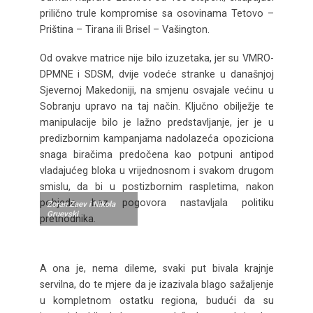
prilično trule kompromise sa osovinama Tetovo –
Priština – Tirana ili Brisel – Vašington.
Od ovakve matrice nije bilo izuzetaka, jer su VMRO-
DPMNE i SDSM, dvije vodeće stranke u današnjoj
Sjevernoj Makedoniji, na smjenu osvajale većinu u
Sobranju upravo na taj način. Ključno obilježje te
manipulacije bilo je lažno predstavljanje, jer je u
predizbornim kampanjama nadolazeća opoziciona
snaga biračima predočena kao potpuni antipod
vladajućeg bloka u vrijednosnom i svakom drugom
smislu, da bi u postizbornim raspletima, nakon
pobjede, bez pogovora nastavljala politiku
Zoran Zaev i Nikola
Gruevski
prethodnika.
A ona je, nema dileme, svaki put bivala krajnje
servilna, do te mjere da je izazivala blago sažaljenje
u kompletnom ostatku regiona, budući da su