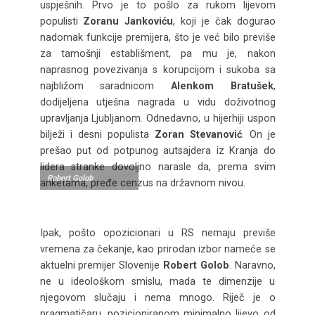
uspješnih. Prvo je to pošlo za rukom lijevom
populisti
Zoranu Jankoviću
, koji je čak dogurao
nadomak funkcije premijera, što je već bilo previše
za tamošnji establišment, pa mu je, nakon
naprasnog povezivanja s korupcijom i sukoba sa
najbližom saradnicom
Alenkom Bratušek
,
dodijeljena utješna nagrada u vidu doživotnog
upravljanja Ljubljanom. Odnedavno, u hijerhiji uspon
bilježi i desni populista
Zoran Stevanović
. On je
prešao put od potpunog autsajdera iz Kranja do
lidera stranke dovoljno narasle da, prema svim
Robert Golob
anketama, pređe cenzus na državnom nivou.
Ipak, pošto opozicionari u RS nemaju previše
vremena za čekanje, kao prirodan izbor nameće se
aktuelni premijer Slovenije
Robert Golob
. Naravno,
ne u ideološkom smislu, mada te dimenzije u
njegovom slučaju i nema mnogo. Riječ je o
pragmatičaru, pozicioniranom minimalno lijevo od