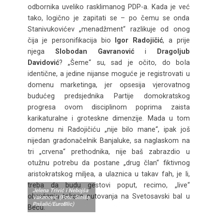
odbornika uveliko rasklimanog PDP-a. Kada je već
tako, logično je zapitati se – po čemu se onda
Stanivukovićev „menadžment“ razlikuje od onog
čija je personifikacija bio
Igor Radojičić
, a prije
njega
Slobodan Gavranović
i
Dragoljub
Davidović
? „Šeme“ su, sad je očito, do bola
identične, a jedine nijanse moguće je registrovati u
domenu marketinga, jer opsesija vjerovatnog
budućeg predsjednika Partije domokratskog
progresa ovom disciplinom poprima zaista
karikaturalne i groteskne dimenzije. Mada u tom
domenu ni Radojičiću „nije bilo mane“, ipak još
nijedan gradonačelnik Banjaluke, sa naglaskom na
tri „crvena“ prethodnika, nije baš zabrazdio u
otužnu potrebu da postane „drug član“ fiktivnog
aristokratskog miljea, a ulaznica u takav fah, je li,
treba da budu gestovi poput, recimo, „live“
Jelena Trivić i Nebojša
obraćanja tokom putovanja na Svetosavski bal u
Vukanović (Foto: Siniša
Pašalić/EuroBlic)
Beču.