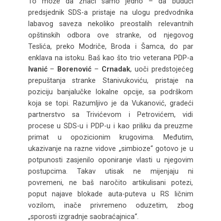
To može da znači samo jedno – da budući
predsjednik SDS-a pristaje na ulogu predvodnika
labavog saveza nekoliko preostalih relevantnih
opštinskih odbora ove stranke, od njegovog
Teslića, preko Modriče, Broda i Šamca, do par
enklava na istoku. Baš kao što trio veterana PDP-a
Ivanić
–
Borenović
–
Crnadak
, uoči predstojećeg
prepuštanja stranke Stanivukoviću, pristaje na
poziciju banjalučke lokalne opcije, sa podrškom
koja se topi. Razumljivo je da Vukanović, gradeći
partnerstvo sa Trivićevom i Petrovićem, vidi
procese u SDS-u i PDP-u i kao priliku da preuzme
primat u opozicionim krugovima. Međutim,
ukazivanje na razne vidove „simbioze“ gotovo je u
potpunosti zasjenilo oponiranje vlasti u njegovim
postupcima. Takav utisak ne mijenjaju ni
povremeni, ne baš naročito artikulisani potezi,
poput najave blokade auta-puteva u RS ličnim
vozilom, inače privremeno oduzetim, zbog
„sporosti izgradnje saobraćajnica“.