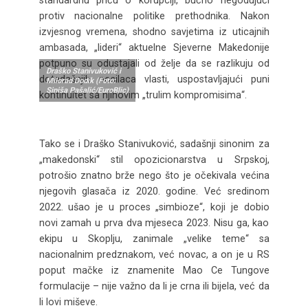
standardnu priču o korupciji, bučno negodujući
protiv nacionalne politike prethodnika. Nakon
izvjesnog vremena, shodno savjetima iz uticajnih
ambasada, „lideri“ aktuelne Sjeverne Makedonije
potpuno su odustajali od želje da se razlikuju od
Draško Stanivuković i
dotadašnjih nosilaca vlasti, uspostavljajući puni
Milorad Dodik (Foto:
Siniša Pašalić/EuroBlic)
kontinuitet sa njihovim „trulim kompromisima“.
Tako se i Draško Stanivuković, sadašnji sinonim za
„makedonski“ stil opozicionarstva u Srpskoj,
potrošio znatno brže nego što je očekivala većina
njegovih glasača iz 2020. godine. Već sredinom
2022. ušao je u proces „simbioze“, koji je dobio
novi zamah u prva dva mjeseca 2023. Nisu ga, kao
ekipu u Skoplju, zanimale „velike teme“ sa
nacionalnim predznakom, već novac, a on je u RS
poput mačke iz znamenite Mao Ce Tungove
formulacije – nije važno da li je crna ili bijela, već da
li lovi miševe.