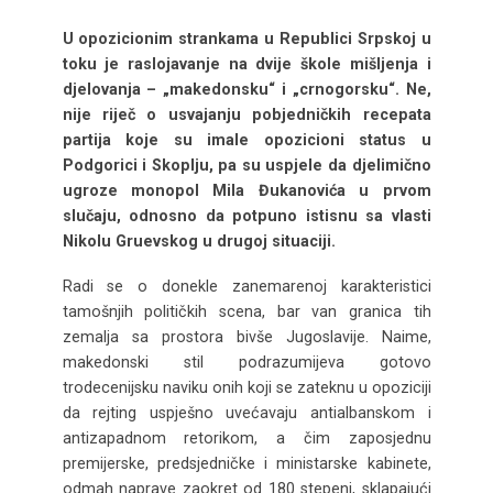
U opozicionim strankama u Republici Srpskoj u
toku je raslojavanje na dvije škole mišljenja i
djelovanja – „makedonsku“ i „crnogorsku“. Ne,
nije riječ o usvajanju pobjedničkih recepata
partija koje su imale opozicioni status u
Podgorici i Skoplju, pa su uspjele da djelimično
ugroze monopol Mila Đukanovića u prvom
slučaju, odnosno da potpuno istisnu sa vlasti
Nikolu Gruevskog u drugoj situaciji.
Radi se o donekle zanemarenoj karakteristici
tamošnjih političkih scena, bar van granica tih
zemalja sa prostora bivše Jugoslavije. Naime,
makedonski stil podrazumijeva gotovo
trodecenijsku naviku onih koji se zateknu u opoziciji
da rejting uspješno uvećavaju antialbanskom i
antizapadnom retorikom, a čim zaposjednu
premijerske, predsjedničke i ministarske kabinete,
odmah naprave zaokret od 180 stepeni, sklapajući