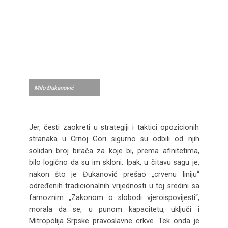
Milo Đukanović
Jer, česti zaokreti u strategiji i taktici opozicionih
stranaka u Crnoj Gori sigurno su odbili od njih
solidan broj birača za koje bi, prema afinitetima,
bilo logično da su im skloni. Ipak, u čitavu sagu je,
nakon što je Đukanović prešao „crvenu liniju“
određenih tradicionalnih vrijednosti u toj sredini sa
famoznim „Zakonom o slobodi vjeroispovijesti“,
morala da se, u punom kapacitetu, uključi i
Mitropolija Srpske pravoslavne crkve. Tek onda je