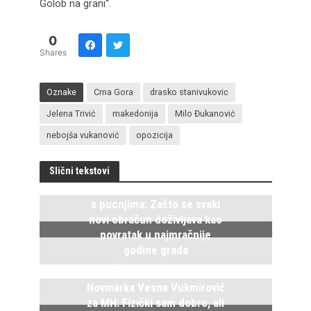
Golob na grani“.
0
Shares
Oznake
Crna Gora
drasko stanivukovic
Jelena Trivić
makedonija
Milo Đukanović
nebojša vukanović
opozicija
Slični tekstovi
Istočno Sarajevo ponovo živi
s pucnjima: Zašto se svaki
novi obračun doživljava kao
povratak u najmračnije
godine grada
5. Avgusta 2026.
Novinarka Vesna Vukmirović
za MH: Fizički sam dobro, ali