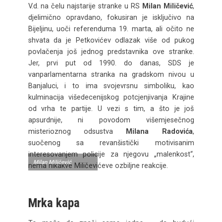
V.d. na čelu najstarije stranke u RS
Milan Miličević
,
djelimično opravdano, fokusiran je isključivo na
Bijeljinu, uoči referenduma 19. marta, ali očito ne
shvata da je Petkovićev odlazak više od pukog
povlačenja još jednog predstavnika ove stranke.
Jer, prvi put od 1990. do danas, SDS je
vanparlamentarna stranka na gradskom nivou u
Banjaluci, i to ima svojevrsnu simboliku, kao
kulminacija višedecenijskog potcjenjivanja Krajine
od vrha te partije. U vezi s tim, a što je još
apsurdnije, ni povodom višemjesečnog
misterioznog odsustva
Milana Radovića
,
suočenog sa revanšistički motivisanim
interesovanjem policije za njegovu „malenkost“,
Milan Miličević
nema nikakve Miličevićeve ozbiljne reakcije.
Mrka kapa