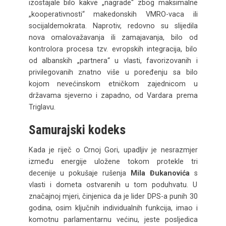
izostajale bilo kakve „nagrade“ zbog maksimalne
„kooperativnosti“ makedonskih VMRO-vaca ili
socijaldemokrata. Naprotiv, redovno su slijedila
nova omalovažavanja ili zamajavanja, bilo od
kontrolora procesa tzv. evropskih integracija, bilo
od albanskih „partnera“ u vlasti, favorizovanih i
privilegovanih znatno više u poređenju sa bilo
kojom nevećinskom etničkom zajednicom u
državama sjeverno i zapadno, od Vardara prema
Triglavu.
Samurajski kodeks
Kada je riječ o Crnoj Gori, upadljiv je nesrazmjer
između energije uložene tokom protekle tri
decenije u pokušaje rušenja
Mila Đukanovića
s
vlasti i dometa ostvarenih u tom poduhvatu. U
značajnoj mjeri, činjenica da je lider DPS-a punih 30
godina, osim ključnih individualnih funkcija, imao i
komotnu parlamentarnu većinu, jeste posljedica